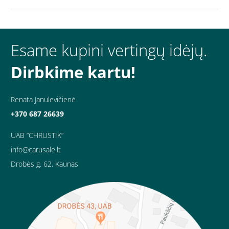
Esame kupini vertingų idėjų.
Dirbkime kartu!
Renata Janulevičienė
+370 687 26639
UAB “CHRUSTIK”
info@carusale.lt
Drobės g. 62, Kaunas