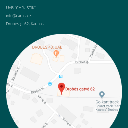
UAB “CHRUSTIK”
info@carusale.lt
Drobės g. 62, Kaunas