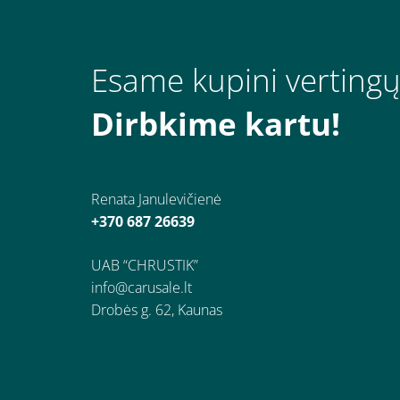
Esame kupini vertingų
Dirbkime kartu!
Renata Janulevičienė
+370 687 26639
UAB “CHRUSTIK”
info@carusale.lt
Drobės g. 62, Kaunas