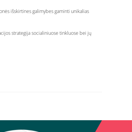
onės išskirtines galimybes gaminti unikalias
jos strategija socialiniuose tinkluose bei jų