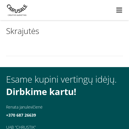
Skrajutės
Esame kupini vertingų idėjų.
Dirbkime kartu!
Renata Janulevičienė
+370 687 26639
UAB “CHRUSTIK”