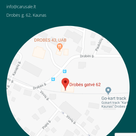
info@carusale.lt
Drobės g. 62, Kaunas