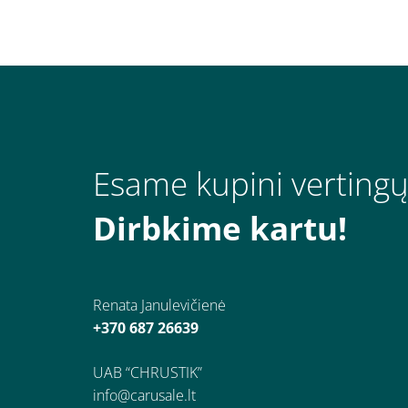
Esame kupini vertingų
Dirbkime kartu!
Renata Janulevičienė
+370 687 26639
UAB “CHRUSTIK”
info@carusale.lt