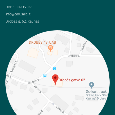
UAB “CHRUSTIK”
info@carusale.lt
Drobės g. 62, Kaunas