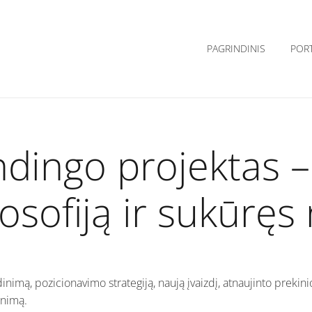
PAGRINDINIS
POR
dingo projektas –
losofiją ir sukūręs
nimą, pozicionavimo strategiją, naują įvaizdį, atnaujinto prekinio
inimą.