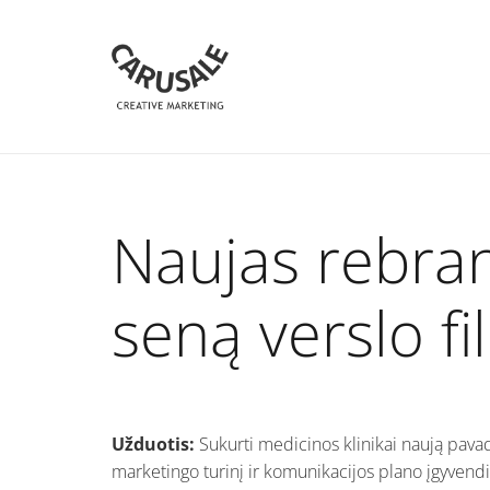
Naujas rebran
seną verslo fi
Užduotis:
Sukurti medicinos klinikai naują pavadi
marketingo turinį ir komunikacijos plano įgyvend