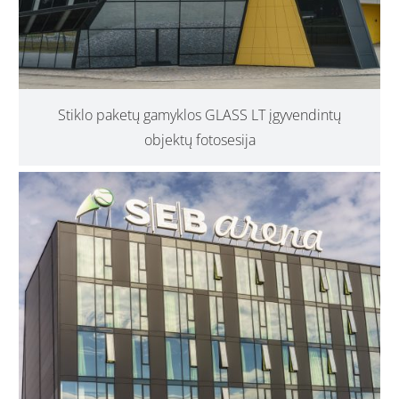
Stiklo paketų gamyklos GLASS LT įgyvendintų
objektų fotosesija