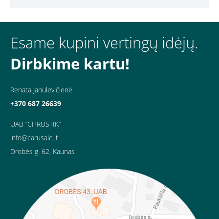
Esame kupini vertingų idėjų.
Dirbkime kartu!
Renata Janulevičienė
+370 687 26639
UAB “CHRUSTIK”
info@carusale.lt
Drobės g. 62, Kaunas