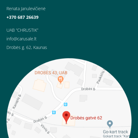
Renata Janulevičienė
+370 687 26639
UAB “CHRUSTIK”
info@carusale.lt
Drobės g. 62, Kaunas